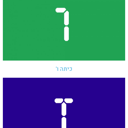
כיתה ו'