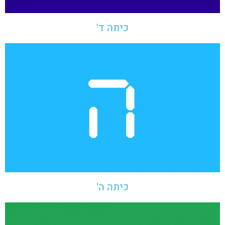
כיתה ד'
כיתה ה'